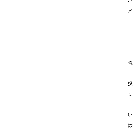
バ
ど
資
投
ま
い
は