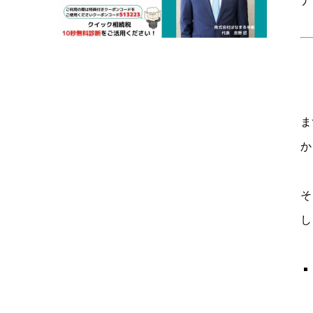
ナ
ま
か
そ
し