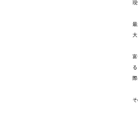
現
最
大
富
る
際
そ